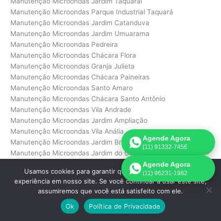
Manutenção Microondas Jardim Taquaral
Manutenção Microondas Parque Industrial Taquará
Manutenção Microondas Jardim Catanduva
Manutenção Microondas Jardim Umuarama
Manutenção Microondas Pedreira
Manutenção Microondas Chácara Flora
Manutenção Microondas Granja Julieta
Manutenção Microondas Chácara Paineiras
Manutenção Microondas Santo Amaro
Manutenção Microondas Chácara Santo Antônio
Manutenção Microondas Vila Andrade
Manutenção Microondas Jardim Ampliação
Manutenção Microondas Vila Anália
Agende Agora
Manutenção Microondas Jardim Bronzato
(11) 91332-7456
Manutenção Microondas Jardim do Colégio
Manutenção Microondas Vila Ernesto
Agende Agora
Usamos cookies para garantir que oferecemos a melhor
(11) 96231-1982
Manutenção Microondas Jardim Eunice
experiência em nosso site. Se você continuar a usar este site,
Manutenção Microondas Jardim Fonte do Morumbi
assumiremos que você está satisfeito com ele.
Manutenção Microondas Jardim Helena
Ok
Política de Privacidade
Manutenção Microondas Jardim Morumbi
Manutenção Microondas Parque do Morumbi