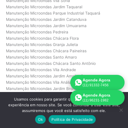
Manutenção Microondas Vila Sofia
Manutenção Microondas Jardim Taquaral
Manutenção Microondas Parque Industrial Taquará
Manutenção Microondas Jardim Catanduva
Manutenção Microondas Jardim Umuarama
Manutenção Microondas Pedreira
Manutenção Microondas Chácara Flora
Manutenção Microondas Granja Julieta
Manutenção Microondas Chácara Paineiras
Manutenção Microondas Santo Amaro
Manutenção Microondas Chácara Santo Antônio
Manutenção Microondas Vila Andrade
Manutenção Microondas Jardim Ampliação
Agende Agora
Manutenção Microondas Vila Anália
(11) 91332-7456
Manutenção Microondas Jardim Bronzato
Manutenção Microondas Jardim do Colégio
Agende Agora
Usamos cookies para garantir que oferecemos a melhor
(11) 96231-1982
Manutenção Microondas Vila Ernesto
experiência em nosso site. Se você continuar a usar este site,
Manutenção Microondas Jardim Eunice
assumiremos que você está satisfeito com ele.
Manutenção Microondas Jardim Fonte do Morumbi
Ok
Política de Privacidade
Manutenção Microondas Jardim Helena
Manutenção Microondas Jardim Morumbi