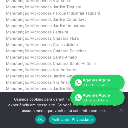
Manutenção Microondas Vila Sofia
Manutenção Microondas Jardim Taquaral
Manutenção Microondas Parque Industrial Taquará
Manutenção Microondas Jardim Catanduva
Manutenção Microondas Jardim Umuarama
Manutenção Microondas Pedreira
Manutenção Microondas Chácara Flora
Manutenção Microondas Granja Julieta
Manutenção Microondas Chácara Paineiras
Manutenção Microondas Santo Amaro
Manutenção Microondas Chácara Santo Antônio
Manutenção Microondas Vila Andrade
Manutenção Microondas Jardim Ampliação
Agende Agora
Manutenção Microondas Vila Anália
(11) 91332-7456
Manutenção Microondas Jardim Bronzato
Manutenção Microondas Jardim do Colégio
Agende Agora
Usamos cookies para garantir que oferecemos a melhor
(11) 96231-1982
Manutenção Microondas Vila Ernesto
experiência em nosso site. Se você continuar a usar este site,
Manutenção Microondas Jardim Eunice
assumiremos que você está satisfeito com ele.
Manutenção Microondas Jardim Fonte do Morumbi
Ok
Política de Privacidade
Manutenção Microondas Jardim Helena
Manutenção Microondas Jardim Morumbi