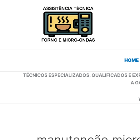
Ir
para
o
conteúdo
HOME
TÉCNICOS ESPECIALIZADOS, QUALIFICADOS E EX
A G
manutenção micro