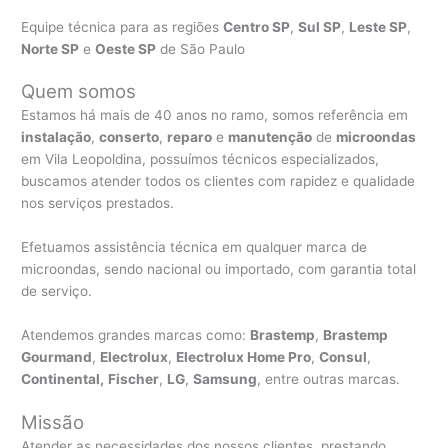
Equipe técnica para as regiões
Centro SP
,
Sul SP
,
Leste SP
,
Norte SP
e
Oeste SP
de São Paulo
Quem somos
Estamos há mais de 40 anos no ramo, somos referência em
instalação
,
conserto
,
reparo
e
manutenção
de
microondas
em Vila Leopoldina, possuímos técnicos especializados,
buscamos atender todos os clientes com rapidez e qualidade
nos serviços prestados.
Efetuamos assistência técnica em qualquer marca de
microondas, sendo nacional ou importado, com garantia total
de serviço.
Atendemos grandes marcas como:
Brastemp
,
Brastemp
Gourmand
,
Electrolux
,
Electrolux Home Pro
,
Consul
,
Continental,
Fischer
,
LG
,
Samsung
, entre outras marcas.
Missão
Atender as necessidades dos nossos clientes, prestando