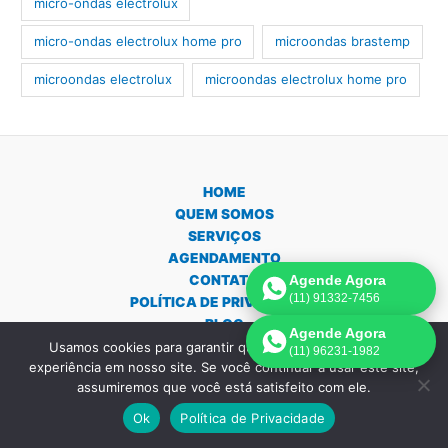
micro-ondas electrolux
micro-ondas electrolux home pro
microondas brastemp
microondas electrolux
microondas electrolux home pro
HOME
QUEM SOMOS
SERVIÇOS
AGENDAMENTO
CONTATO
Agende Agora
(11) 91332-7456
POLÍTICA DE PRIVACIDADE
BLOG
Agende Agora
MAPA DO SITE
Usamos cookies para garantir que oferecemos a melhor
(11) 96231-1982
experiência em nosso site. Se você continuar a usar este site,
assumiremos que você está satisfeito com ele.
Ok
Política de Privacidade
Copyright © 2026 Assistência Técnica Forno e Micro-ondas em São