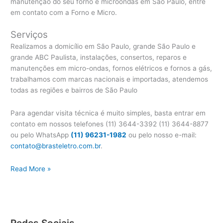
manutenção do seu forno e microondas em São Paulo, entre
em contato com a Forno e Micro.
Serviços
Realizamos a domicílio em São Paulo, grande São Paulo e
grande ABC Paulista, instalações, consertos, reparos e
manutenções em micro-ondas, fornos elétricos e fornos a gás,
trabalhamos com marcas nacionais e importadas, atendemos
todas as regiões e bairros de São Paulo
Para agendar visita técnica é muito simples, basta entrar em
contato em nossos telefones (11) 3644-3392 (11) 3644-8877
ou pelo WhatsApp
(11) 96231-1982
ou pelo nosso e-mail:
contato@brasteletro.com.br
.
Assistência
Read More »
Técnica
Micro-
ondas
Continental
Redes Sociais