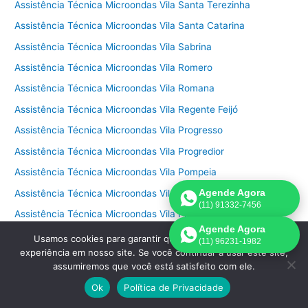
Assistência Técnica Microondas Vila Santa Terezinha
Assistência Técnica Microondas Vila Santa Catarina
Assistência Técnica Microondas Vila Sabrina
Assistência Técnica Microondas Vila Romero
Assistência Técnica Microondas Vila Romana
Assistência Técnica Microondas Vila Regente Feijó
Assistência Técnica Microondas Vila Progresso
Assistência Técnica Microondas Vila Progredior
Assistência Técnica Microondas Vila Pompeia
Agende Agora
Assistência Técnica Microondas Vila Polopoli
(11) 91332-7456
Assistência Técnica Microondas Vila Pita
Agende Agora
Assistência Técnica Microondas Vila Pirituba
Usamos cookies para garantir que oferecemos a melhor
(11) 96231-1982
experiência em nosso site. Se você continuar a usar este site,
Assistência Técnica Microondas Vila Pirajussara
assumiremos que você está satisfeito com ele.
Assistência Técnica Microondas Vila Piauí
Ok
Política de Privacidade
Assistência Técnica Microondas Vila Pereira Cerca