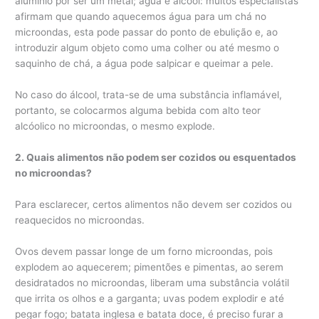
alumínio por ser um metal; água e álcool: muitos especialistas
afirmam que quando aquecemos água para um chá no
microondas, esta pode passar do ponto de ebulição e, ao
introduzir algum objeto como uma colher ou até mesmo o
saquinho de chá, a água pode salpicar e queimar a pele.
No caso do álcool, trata-se de uma substância inflamável,
portanto, se colocarmos alguma bebida com alto teor
alcóolico no microondas, o mesmo explode.
2. Quais alimentos não podem ser cozidos ou esquentados
no microondas?
Para esclarecer, certos alimentos não devem ser cozidos ou
reaquecidos no microondas.
Ovos devem passar longe de um forno microondas, pois
explodem ao aquecerem; pimentões e pimentas, ao serem
desidratados no microondas, liberam uma substância volátil
que irrita os olhos e a garganta; uvas podem explodir e até
pegar fogo; batata inglesa e batata doce, é preciso furar a