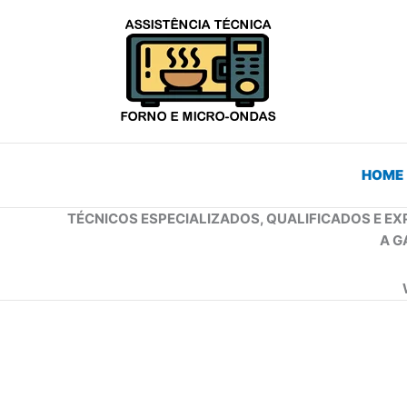
Ir
para
o
conteúdo
HOME
TÉCNICOS ESPECIALIZADOS, QUALIFICADOS E EX
A G