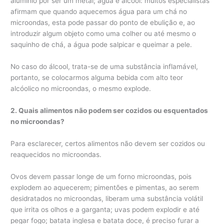
alumínio por ser um metal; água e álcool: muitos especialistas
afirmam que quando aquecemos água para um chá no
microondas, esta pode passar do ponto de ebulição e, ao
introduzir algum objeto como uma colher ou até mesmo o
saquinho de chá, a água pode salpicar e queimar a pele.
No caso do álcool, trata-se de uma substância inflamável,
portanto, se colocarmos alguma bebida com alto teor
alcóolico no microondas, o mesmo explode.
2. Quais alimentos não podem ser cozidos ou esquentados
no microondas?
Para esclarecer, certos alimentos não devem ser cozidos ou
reaquecidos no microondas.
Ovos devem passar longe de um forno microondas, pois
explodem ao aquecerem; pimentões e pimentas, ao serem
desidratados no microondas, liberam uma substância volátil
que irrita os olhos e a garganta; uvas podem explodir e até
pegar fogo; batata inglesa e batata doce, é preciso furar a