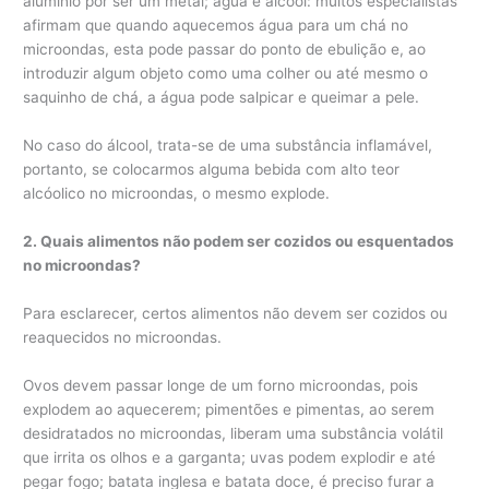
alumínio por ser um metal; água e álcool: muitos especialistas
afirmam que quando aquecemos água para um chá no
microondas, esta pode passar do ponto de ebulição e, ao
introduzir algum objeto como uma colher ou até mesmo o
saquinho de chá, a água pode salpicar e queimar a pele.
No caso do álcool, trata-se de uma substância inflamável,
portanto, se colocarmos alguma bebida com alto teor
alcóolico no microondas, o mesmo explode.
2. Quais alimentos não podem ser cozidos ou esquentados
no microondas?
Para esclarecer, certos alimentos não devem ser cozidos ou
reaquecidos no microondas.
Ovos devem passar longe de um forno microondas, pois
explodem ao aquecerem; pimentões e pimentas, ao serem
desidratados no microondas, liberam uma substância volátil
que irrita os olhos e a garganta; uvas podem explodir e até
pegar fogo; batata inglesa e batata doce, é preciso furar a