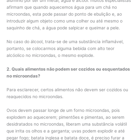
alumínio por ser um metal; água e álcool: muitos especialistas
afirmam que quando aquecemos água para um chá no
microondas, esta pode passar do ponto de ebulição e, ao
introduzir algum objeto como uma colher ou até mesmo o
saquinho de chá, a água pode salpicar e queimar a pele.
No caso do álcool, trata-se de uma substância inflamável,
portanto, se colocarmos alguma bebida com alto teor
alcóolico no microondas, o mesmo explode.
2. Quais alimentos não podem ser cozidos ou esquentados
no microondas?
Para esclarecer, certos alimentos não devem ser cozidos ou
reaquecidos no microondas.
Ovos devem passar longe de um forno microondas, pois
explodem ao aquecerem; pimentões e pimentas, ao serem
desidratados no microondas, liberam uma substância volátil
que irrita os olhos e a garganta; uvas podem explodir e até
pegar fogo; batata inglesa e batata doce, é preciso furar a