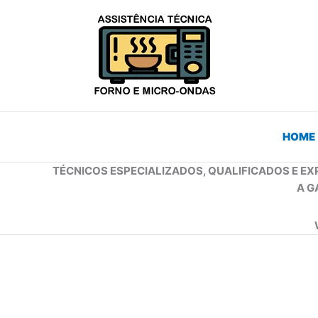
Ir
para
o
conteúdo
HOME
TÉCNICOS ESPECIALIZADOS, QUALIFICADOS E EX
A G