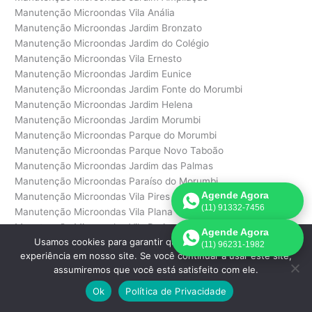
Manutenção Microondas Vila Anália
Manutenção Microondas Jardim Bronzato
Manutenção Microondas Jardim do Colégio
Manutenção Microondas Vila Ernesto
Manutenção Microondas Jardim Eunice
Manutenção Microondas Jardim Fonte do Morumbi
Manutenção Microondas Jardim Helena
Manutenção Microondas Jardim Morumbi
Manutenção Microondas Parque do Morumbi
Manutenção Microondas Parque Novo Taboão
Manutenção Microondas Jardim das Palmas
Manutenção Microondas Paraíso do Morumbi
Agende Agora
Manutenção Microondas Vila Pires
(11) 91332-7456
Manutenção Microondas Vila Plana
Manutenção Microondas Vila Praia
Agende Agora
Usamos cookies para garantir que oferecemos a melhor
Manutenção Microondas Jardim Recanto do Morumbi
(11) 96231-1982
experiência em nosso site. Se você continuar a usar este site,
Manutenção Microondas Jardim Santo Antônio
assumiremos que você está satisfeito com ele.
Manutenção Microondas Vila Suzana
Manutenção Microondas Vila Teixeira
Ok
Política de Privacidade
Manutenção Microondas Jardim Vitória Régia