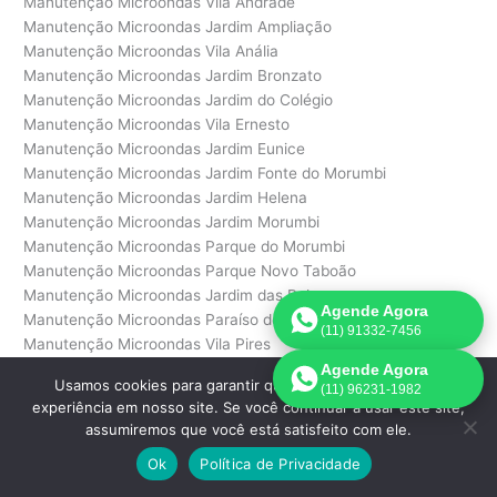
Manutenção Microondas Vila Andrade
Manutenção Microondas Jardim Ampliação
Manutenção Microondas Vila Anália
Manutenção Microondas Jardim Bronzato
Manutenção Microondas Jardim do Colégio
Manutenção Microondas Vila Ernesto
Manutenção Microondas Jardim Eunice
Manutenção Microondas Jardim Fonte do Morumbi
Manutenção Microondas Jardim Helena
Manutenção Microondas Jardim Morumbi
Manutenção Microondas Parque do Morumbi
Manutenção Microondas Parque Novo Taboão
Manutenção Microondas Jardim das Palmas
Agende Agora
Manutenção Microondas Paraíso do Morumbi
(11) 91332-7456
Manutenção Microondas Vila Pires
Manutenção Microondas Vila Plana
Agende Agora
Usamos cookies para garantir que oferecemos a melhor
(11) 96231-1982
Manutenção Microondas Vila Praia
experiência em nosso site. Se você continuar a usar este site,
Manutenção Microondas Jardim Recanto do Morumbi
assumiremos que você está satisfeito com ele.
Manutenção Microondas Jardim Santo Antônio
Ok
Política de Privacidade
Manutenção Microondas Vila Suzana
Manutenção Microondas Vila Teixeira