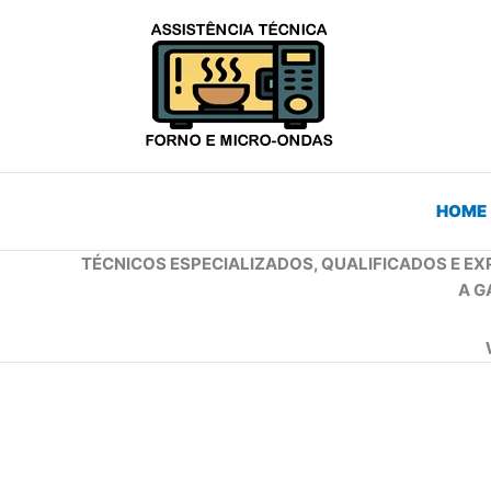
Ir
para
o
conteúdo
HOME
TÉCNICOS ESPECIALIZADOS, QUALIFICADOS E EX
A G