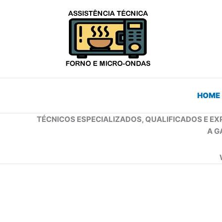
Ir
para
o
conteúdo
HOME
TÉCNICOS ESPECIALIZADOS, QUALIFICADOS E EX
A G