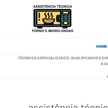
Ir
para
o
conteúdo
HOME
TÉCNICOS ESPECIALIZADOS, QUALIFICADOS E EX
A G
assistência técnic