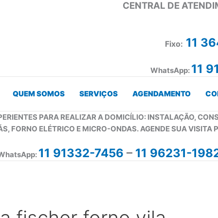
CENTRAL DE ATENDI
11 3
Fixo:
11 9
WhatsApp:
QUEM SOMOS
SERVIÇOS
AGENDAMENTO
CO
PERIENTES PARA REALIZAR A DOMICÍLIO: INSTALAÇÃO, CO
ÁS, FORNO ELÉTRICO E MICRO-ONDAS. AGENDE SUA VISITA 
11 91332-7456
–
11 96231-198
WhatsApp:
a fischer forno vila