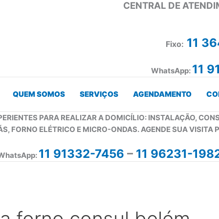
CENTRAL DE ATENDI
11 3
Fixo:
11 9
WhatsApp:
QUEM SOMOS
SERVIÇOS
AGENDAMENTO
CO
PERIENTES PARA REALIZAR A DOMICÍLIO: INSTALAÇÃO, CO
ÁS, FORNO ELÉTRICO E MICRO-ONDAS. AGENDE SUA VISITA 
11 91332-7456
–
11 96231-198
WhatsApp:
ca forno consul belém