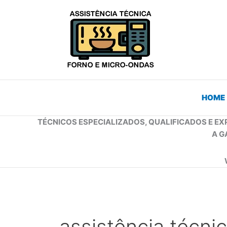
Ir
para
o
conteúdo
HOME
TÉCNICOS ESPECIALIZADOS, QUALIFICADOS E EX
A G
assistência técni