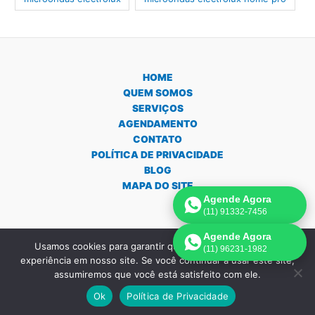
HOME
QUEM SOMOS
SERVIÇOS
AGENDAMENTO
CONTATO
POLÍTICA DE PRIVACIDADE
BLOG
MAPA DO SITE
Agende Agora
(11) 91332-7456
Agende Agora
Usamos cookies para garantir que oferecemos a melhor
(11) 96231-1982
Copyright © 2026 Assistência Técnica Forno e Micro-ondas em São
experiência em nosso site. Se você continuar a usar este site,
Paulo | Criado por:
Página de Venda
.
assumiremos que você está satisfeito com ele.
Ok
Política de Privacidade