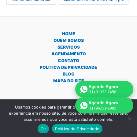
HOME
QUEM SOMOS
SERVIÇOS
AGENDAMENTO
CONTATO
POLÍTICA DE PRIVACIDADE
BLOG
MAPA DO SITE
Agende Agora
(11) 91332-7456
Agende Agora
Usamos cookies para garantir que oferecemos a melhor
(11) 96231-1982
Copyright © 2026 Assistência Técnica Forno e Micro-ondas em São
experiência em nosso site. Se você continuar a usar este site,
Paulo | Criado por:
Página de Venda
.
assumiremos que você está satisfeito com ele.
Ok
Política de Privacidade