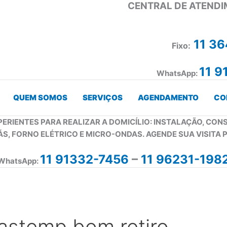
CENTRAL DE ATENDI
11 3
Fixo:
11 9
WhatsApp:
QUEM SOMOS
SERVIÇOS
AGENDAMENTO
CO
PERIENTES PARA REALIZAR A DOMICÍLIO: INSTALAÇÃO, CO
ÁS, FORNO ELÉTRICO E MICRO-ONDAS. AGENDE SUA VISITA 
11 91332-7456
–
11 96231-198
WhatsApp:
rastemp bom retiro