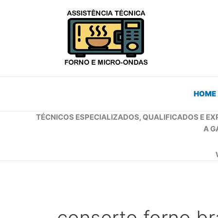
Ir
para
o
conteúdo
HOME
TÉCNICOS ESPECIALIZADOS, QUALIFICADOS E EX
A G
conserto forno b