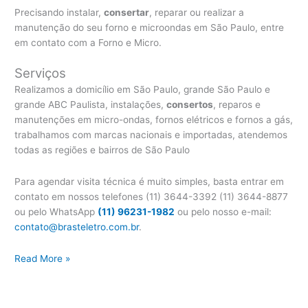
Precisando instalar,
consertar
, reparar ou realizar a
manutenção do seu forno e microondas em São Paulo, entre
em contato com a Forno e Micro.
Serviços
Realizamos a domicílio em São Paulo, grande São Paulo e
grande ABC Paulista, instalações,
consertos
, reparos e
manutenções em micro-ondas, fornos elétricos e fornos a gás,
trabalhamos com marcas nacionais e importadas, atendemos
todas as regiões e bairros de São Paulo
Para agendar visita técnica é muito simples, basta entrar em
contato em nossos telefones (11) 3644-3392 (11) 3644-8877
ou pelo WhatsApp
(11) 96231-1982
ou pelo nosso e-mail:
contato@brasteletro.com.br
.
Conserto
Read More »
Forno
Brastemp