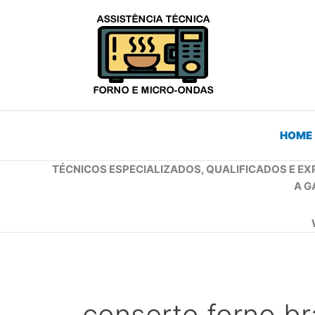
Ir
para
o
conteúdo
HOME
TÉCNICOS ESPECIALIZADOS, QUALIFICADOS E EX
A G
conserto forno br