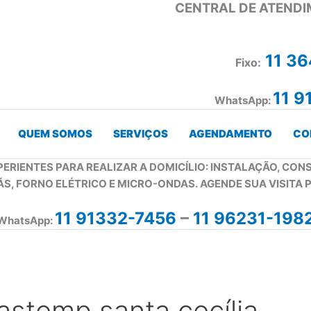
CENTRAL DE ATENDI
11 3
Fixo:
11 9
WhatsApp:
QUEM SOMOS
SERVIÇOS
AGENDAMENTO
CO
PERIENTES PARA REALIZAR A DOMICÍLIO: INSTALAÇÃO, CO
ÁS, FORNO ELÉTRICO E MICRO-ONDAS. AGENDE SUA VISITA 
11 91332-7456
–
11 96231-198
WhatsApp:
astemp santa cecília