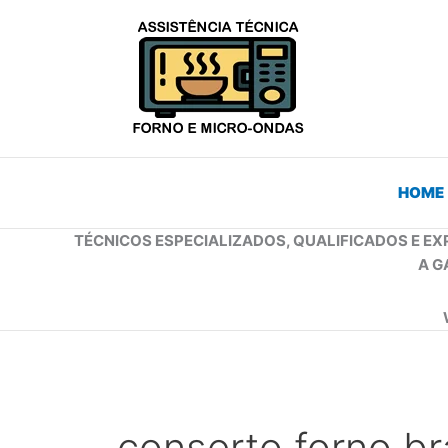
Ir
para
o
conteúdo
HOME
TÉCNICOS ESPECIALIZADOS, QUALIFICADOS E EX
A G
conserto forno b