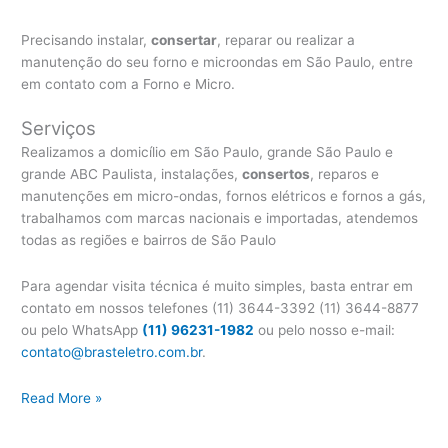
Precisando instalar,
consertar
, reparar ou realizar a
manutenção do seu forno e microondas em São Paulo, entre
em contato com a Forno e Micro.
Serviços
Realizamos a domicílio em São Paulo, grande São Paulo e
grande ABC Paulista, instalações,
consertos
, reparos e
manutenções em micro-ondas, fornos elétricos e fornos a gás,
trabalhamos com marcas nacionais e importadas, atendemos
todas as regiões e bairros de São Paulo
Para agendar visita técnica é muito simples, basta entrar em
contato em nossos telefones (11) 3644-3392 (11) 3644-8877
ou pelo WhatsApp
(11) 96231-1982
ou pelo nosso e-mail:
contato@brasteletro.com.br
.
Conserto
Read More »
Forno
Brastemp