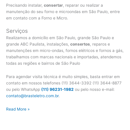
Precisando instalar,
consertar
, reparar ou realizar a
manutenção do seu forno e microondas em São Paulo, entre
em contato com a Forno e Micro.
Serviços
Realizamos a domicílio em São Paulo, grande São Paulo e
grande ABC Paulista, instalações,
consertos
, reparos e
manutenções em micro-ondas, fornos elétricos e fornos a gás,
trabalhamos com marcas nacionais e importadas, atendemos
todas as regiões e bairros de São Paulo
Para agendar visita técnica é muito simples, basta entrar em
contato em nossos telefones (11) 3644-3392 (11) 3644-8877
ou pelo WhatsApp
(11) 96231-1982
ou pelo nosso e-mail:
contato@brasteletro.com.br
.
Conserto
Read More »
Forno
Brastemp