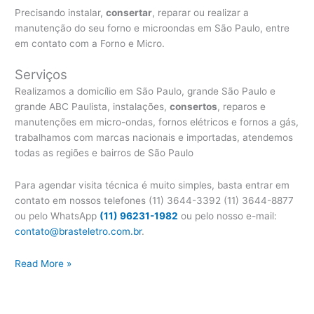
Precisando instalar,
consertar
, reparar ou realizar a
manutenção do seu forno e microondas em São Paulo, entre
em contato com a Forno e Micro.
Serviços
Realizamos a domicílio em São Paulo, grande São Paulo e
grande ABC Paulista, instalações,
consertos
, reparos e
manutenções em micro-ondas, fornos elétricos e fornos a gás,
trabalhamos com marcas nacionais e importadas, atendemos
todas as regiões e bairros de São Paulo
Para agendar visita técnica é muito simples, basta entrar em
contato em nossos telefones (11) 3644-3392 (11) 3644-8877
ou pelo WhatsApp
(11) 96231-1982
ou pelo nosso e-mail:
contato@brasteletro.com.br
.
Conserto
Read More »
Forno
Brastemp