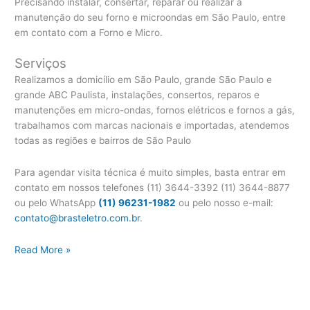
Precisando instalar, consertar, reparar ou realizar a
manutenção do seu forno e microondas em São Paulo, entre
em contato com a Forno e Micro.
Serviços
Realizamos a domicílio em São Paulo, grande São Paulo e
grande ABC Paulista, instalações, consertos, reparos e
manutenções em micro-ondas, fornos elétricos e fornos a gás,
trabalhamos com marcas nacionais e importadas, atendemos
todas as regiões e bairros de São Paulo
Para agendar visita técnica é muito simples, basta entrar em
contato em nossos telefones (11) 3644-3392 (11) 3644-8877
ou pelo WhatsApp
(11) 96231-1982
ou pelo nosso e-mail:
contato@brasteletro.com.br
.
Assistência
Read More »
Técnica
Micro-
ondas