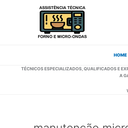
Ir
para
o
conteúdo
HOME
TÉCNICOS ESPECIALIZADOS, QUALIFICADOS E EX
A G
manutenção micro