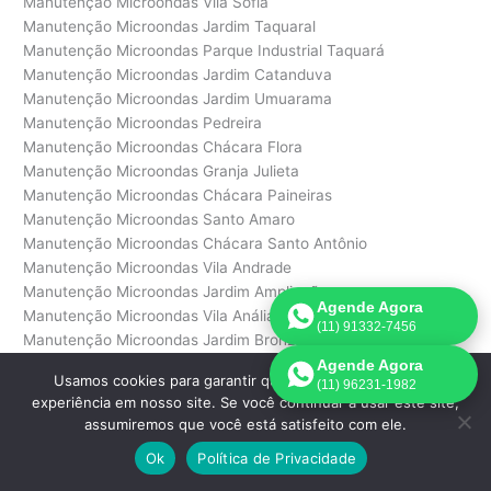
Manutenção Microondas Vila Sofia
Manutenção Microondas Jardim Taquaral
Manutenção Microondas Parque Industrial Taquará
Manutenção Microondas Jardim Catanduva
Manutenção Microondas Jardim Umuarama
Manutenção Microondas Pedreira
Manutenção Microondas Chácara Flora
Manutenção Microondas Granja Julieta
Manutenção Microondas Chácara Paineiras
Manutenção Microondas Santo Amaro
Manutenção Microondas Chácara Santo Antônio
Manutenção Microondas Vila Andrade
Manutenção Microondas Jardim Ampliação
Agende Agora
Manutenção Microondas Vila Anália
(11) 91332-7456
Manutenção Microondas Jardim Bronzato
Manutenção Microondas Jardim do Colégio
Agende Agora
Usamos cookies para garantir que oferecemos a melhor
(11) 96231-1982
Manutenção Microondas Vila Ernesto
experiência em nosso site. Se você continuar a usar este site,
Manutenção Microondas Jardim Eunice
assumiremos que você está satisfeito com ele.
Manutenção Microondas Jardim Fonte do Morumbi
Ok
Política de Privacidade
Manutenção Microondas Jardim Helena
Manutenção Microondas Jardim Morumbi