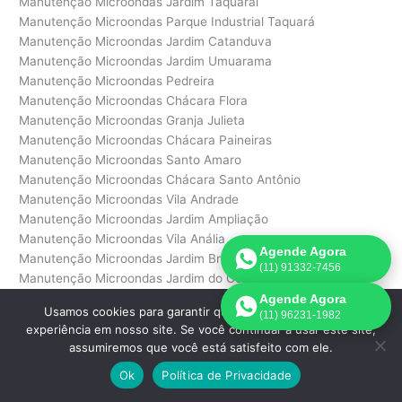
Manutenção Microondas Jardim Taquaral
Manutenção Microondas Parque Industrial Taquará
Manutenção Microondas Jardim Catanduva
Manutenção Microondas Jardim Umuarama
Manutenção Microondas Pedreira
Manutenção Microondas Chácara Flora
Manutenção Microondas Granja Julieta
Manutenção Microondas Chácara Paineiras
Manutenção Microondas Santo Amaro
Manutenção Microondas Chácara Santo Antônio
Manutenção Microondas Vila Andrade
Manutenção Microondas Jardim Ampliação
Manutenção Microondas Vila Anália
Agende Agora
Manutenção Microondas Jardim Bronzato
(11) 91332-7456
Manutenção Microondas Jardim do Colégio
Manutenção Microondas Vila Ernesto
Agende Agora
Usamos cookies para garantir que oferecemos a melhor
(11) 96231-1982
Manutenção Microondas Jardim Eunice
experiência em nosso site. Se você continuar a usar este site,
Manutenção Microondas Jardim Fonte do Morumbi
assumiremos que você está satisfeito com ele.
Manutenção Microondas Jardim Helena
Ok
Política de Privacidade
Manutenção Microondas Jardim Morumbi
Manutenção Microondas Parque do Morumbi