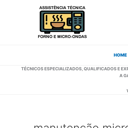
Ir
para
o
conteúdo
HOME
TÉCNICOS ESPECIALIZADOS, QUALIFICADOS E EX
A G
manutenção micro