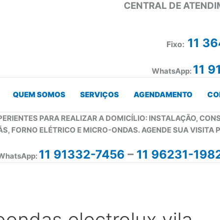
CENTRAL DE ATENDI
11 3
Fixo:
11 9
WhatsApp:
QUEM SOMOS
SERVIÇOS
AGENDAMENTO
CO
PERIENTES PARA REALIZAR A DOMICÍLIO: INSTALAÇÃO, CO
ÁS, FORNO ELÉTRICO E MICRO-ONDAS. AGENDE SUA VISITA 
11 91332-7456
–
11 96231-198
WhatsApp:
ondas electrolux vila